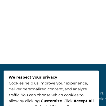
OM OS
We respect your privacy
Cookies help us improve your experience,
Denmark and Türkiye Business
deliver personalized content, and analyze
Association (DTBA) er en uafhængig,
traffic. You can choose which cookies to
non-profit organisation, der er etable
allow by clicking
Customize
. Click
Accept All
med det formål at styrke de