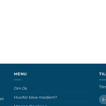
MENU
TI
Til
Om Os
Hvorfor blive medlem?
ret